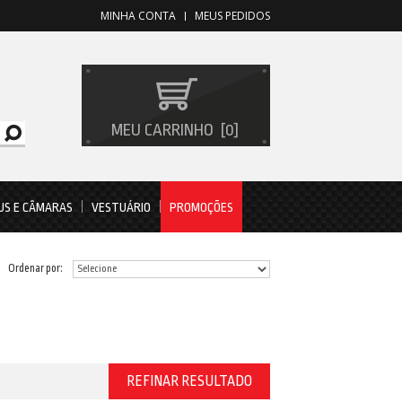
MINHA CONTA
MEUS PEDIDOS
MEU CARRINHO
0
US E CÂMARAS
VESTUÁRIO
PROMOÇÕES
Ordenar por:
REFINAR RESULTADO