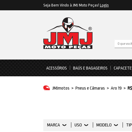
Seja Bem Vindo à JMJ Moto Peças!
Login
ACESSÓRIOS
BAÚS E BAGAGEIROS
CAPACETE
JMJmotos
>
Pneus e Câmaras
>
Aro 19
>
R$
MARCA
USO
MODELO
TI