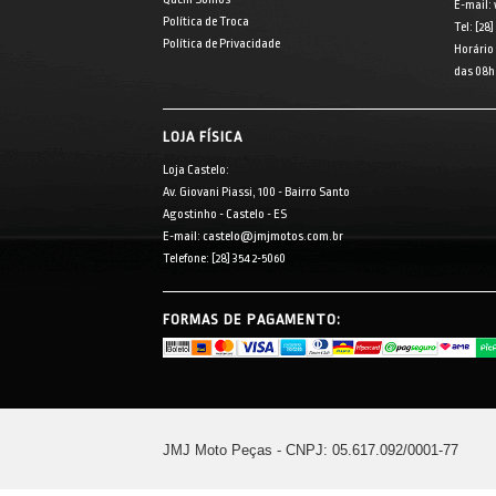
E-mail:
Política de Troca
Tel: [28
Política de Privacidade
Horário
das 08h 
LOJA FÍSICA
Loja Castelo:
Av. Giovani Piassi, 100 - Bairro Santo
Agostinho - Castelo - ES
E-mail: castelo@jmjmotos.com.br
Telefone: [28] 3542-5060
FORMAS DE PAGAMENTO:
JMJ Moto Peças - CNPJ: 05.617.092/0001-77