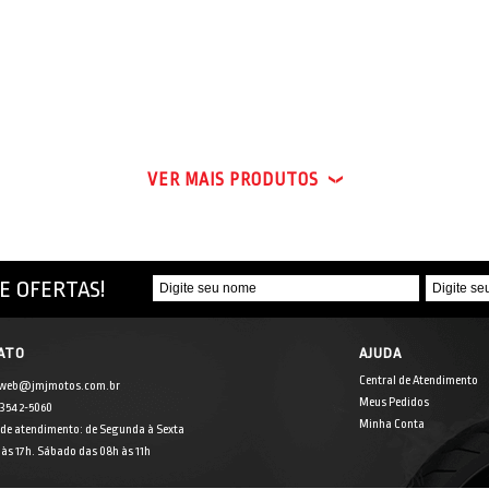
VER MAIS PRODUTOS
E OFERTAS!
ATO
AJUDA
Central de Atendimento
 web@jmjmotos.com.br
Meus Pedidos
] 3542-5060
Minha Conta
 de atendimento: de Segunda à Sexta
às 17h. Sábado das 08h às 11h