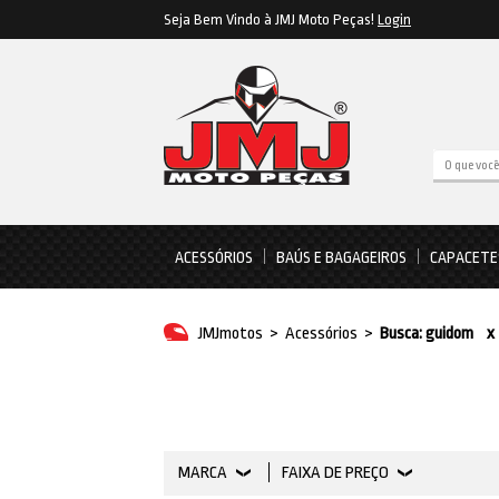
Seja Bem Vindo à JMJ Moto Peças!
Login
ACESSÓRIOS
BAÚS E BAGAGEIROS
CAPACETE
JMJmotos
>
Acessórios
>
Busca: guidom
x
MARCA
FAIXA DE PREÇO