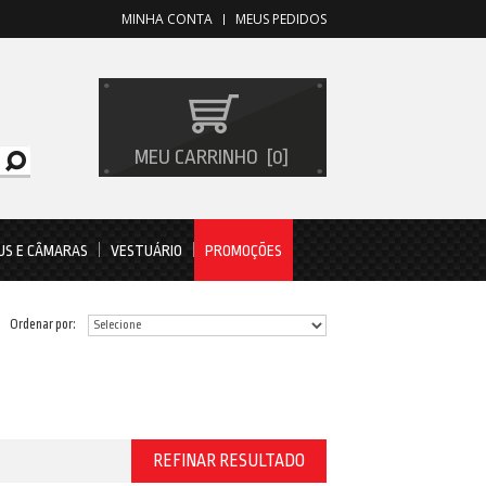
MINHA CONTA
MEUS PEDIDOS
MEU CARRINHO
0
US E CÂMARAS
VESTUÁRIO
PROMOÇÕES
Ordenar por:
REFINAR RESULTADO