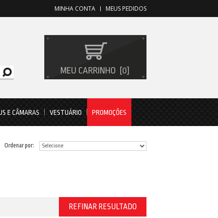
MINHA CONTA
MEUS PEDIDOS
MEU CARRINHO
0
US E CÂMARAS
VESTUÁRIO
PROMOÇÕES
Ordenar por:
REFINAR RESULTADO