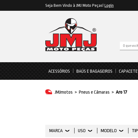
Seja Bem Vindo à JMJ Moto Peças!
Login
ACESSÓRIOS
BAÚS E BAGAGEIROS
CAPACETE
JMJmotos
>
Pneus e Câmaras
>
Aro 17
MARCA
USO
MODELO
TI