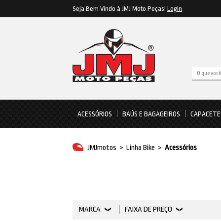
Seja Bem Vindo à JMJ Moto Peças!
Login
ACESSÓRIOS
BAÚS E BAGAGEIROS
CAPACETE
JMJmotos
>
Linha Bike
>
Acessórios
MARCA
FAIXA DE PREÇO