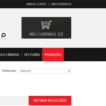
MINHA CONTA
MEUS PEDIDOS
MEU CARRINHO
0
US E CÂMARAS
VESTUÁRIO
PROMOÇÕES
Ordenar por:
REFINAR RESULTADO