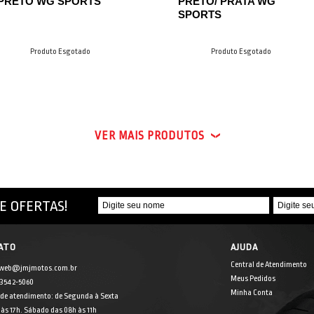
PRETO WG SPORTS
PRETO/ PRATA WG
SPORTS
Produto Esgotado
Produto Esgotado
VER MAIS PRODUTOS
E OFERTAS!
ATO
AJUDA
Central de Atendimento
 web@jmjmotos.com.br
Meus Pedidos
] 3542-5060
Minha Conta
 de atendimento: de Segunda à Sexta
às 17h. Sábado das 08h às 11h