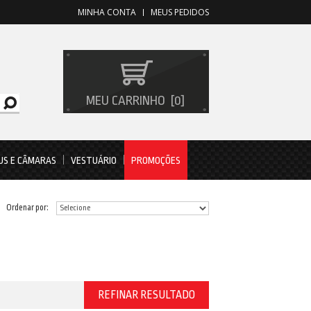
MINHA CONTA
MEUS PEDIDOS
MEU CARRINHO
0
US E CÂMARAS
VESTUÁRIO
PROMOÇÕES
Ordenar por:
REFINAR RESULTADO