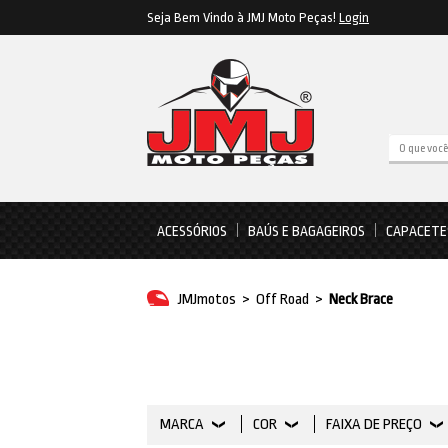
Seja Bem Vindo à JMJ Moto Peças!
Login
ACESSÓRIOS
BAÚS E BAGAGEIROS
CAPACETE
JMJmotos
>
Off Road
>
Neck Brace
MARCA
COR
FAIXA DE PREÇO