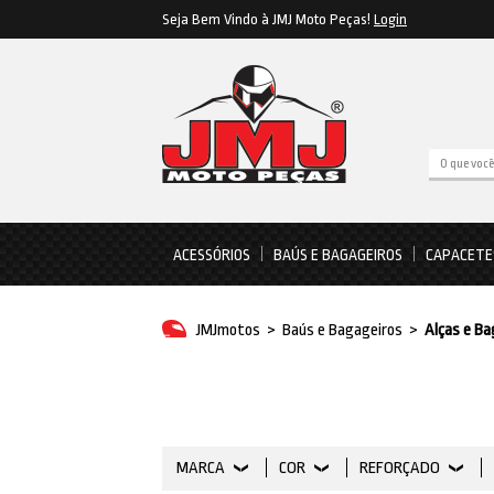
Seja Bem Vindo à JMJ Moto Peças!
Login
ACESSÓRIOS
BAÚS E BAGAGEIROS
CAPACETE
JMJmotos
>
Baús e Bagageiros
>
Alças e Ba
MARCA
COR
REFORÇADO