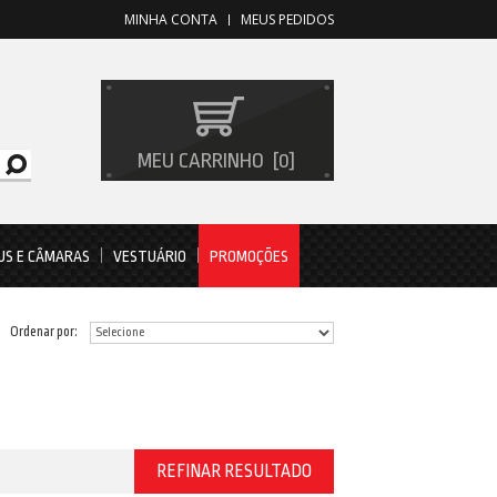
MINHA CONTA
MEUS PEDIDOS
MEU CARRINHO
0
US E CÂMARAS
VESTUÁRIO
PROMOÇÕES
Ordenar por:
REFINAR RESULTADO