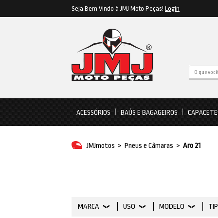
Seja Bem Vindo à JMJ Moto Peças!
Login
ACESSÓRIOS
BAÚS E BAGAGEIROS
CAPACETE
JMJmotos
>
Pneus e Câmaras
>
Aro 21
MARCA
USO
MODELO
TI