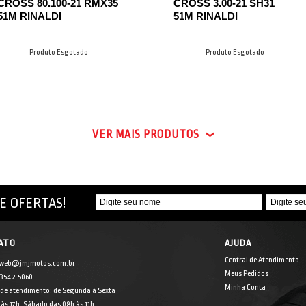
CROSS 80.100-21 RMX35
CROSS 3.00-21 SH31
51M RINALDI
51M RINALDI
Produto Esgotado
Produto Esgotado
VER MAIS PRODUTOS
E OFERTAS!
ATO
AJUDA
Central de Atendimento
 web@jmjmotos.com.br
Meus Pedidos
] 3542-5060
Minha Conta
 de atendimento: de Segunda à Sexta
às 17h. Sábado das 08h às 11h