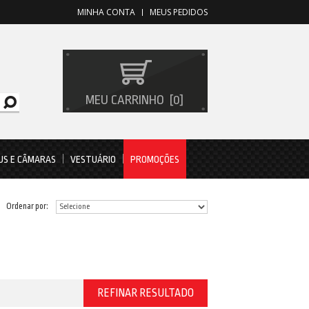
MINHA CONTA
MEUS PEDIDOS
MEU CARRINHO
0
US E CÂMARAS
VESTUÁRIO
PROMOÇÕES
Ordenar por:
REFINAR RESULTADO