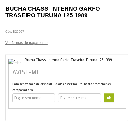
Vestuário
BUCHA CHASSI INTERNO GARFO
TRASEIRO TURUNA 125 1989
Promoções
Cód:
B26567
Ver formas de pagamento
Bucha Chassi Interno Garfo Traseiro Turuna 125 1989
AVISE-ME
Para ser avisado da disponibilidade deste Produto, basta preencher os
campos abaixo.