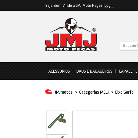
Seja Bem Vindo à JMJ Moto Peças!
Login
ACESSÓRIOS
BAÚS E BAGAGEIROS
CAPACETE
JMJmotos
>
Categorias MELI
>
Eixo Garfo