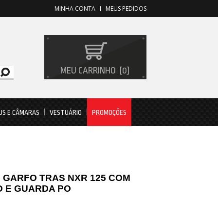
MINHA CONTA
MEUS PEDIDOS
MEU CARRINHO
0
US E CÂMARAS
VESTUÁRIO
PROMOÇÕES
 GARFO TRAS NXR 125 COM
 E GUARDA PO