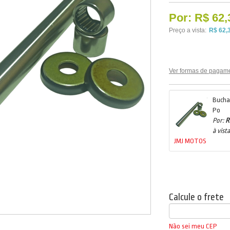
Por:
R$ 62,
Preço a vista:
R$ 62,
Ver formas de pagam
Bucha
Po
Por:
R
à vista
JMJ MOTOS
Calcule o frete
Não sei meu CEP