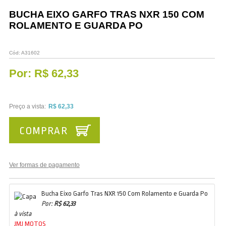
Vestuário
BUCHA EIXO GARFO TRAS NXR 150 COM
ROLAMENTO E GUARDA PO
Promoções
Cód:
A31602
Por:
R$ 62,33
Preço a vista:
R$ 62,33
COMPRAR
Ver formas de pagamento
Bucha Eixo Garfo Tras NXR 150 Com Rolamento e Guarda Po
Por:
R$ 62,33
à vista
JMJ MOTOS