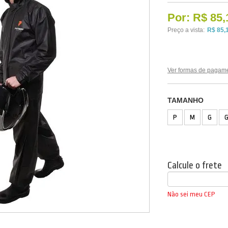
Por:
R$ 85,
Preço a vista:
R$ 85,
Ver formas de pagam
TAMANHO
P
M
G
Calcule o frete
Não sei meu CEP