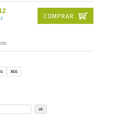
12
COMPRAR
12
ento
GG
XGG