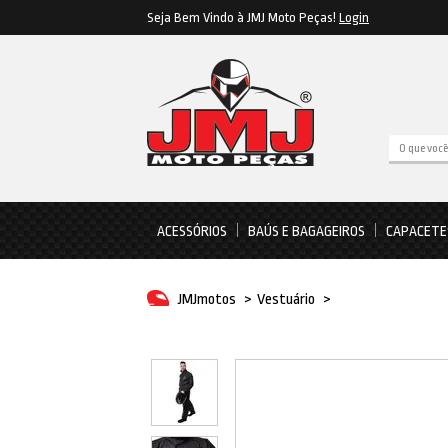
Seja Bem Vindo à JMJ Moto Peças!
Login
ACESSÓRIOS
BAÚS E BAGAGEIROS
CAPACETE
JMJmotos
>
Vestuário
>