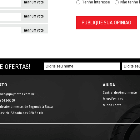
Tenho interesse
Não tenho 
nenhum voto
nenhum voto
PUBLIQUE SUA OPINIÃO
nenhum voto
E OFERTAS!
ATO
AJUDA
Central de Atendimento
 web@jmjmotos.com.br
Meus Pedidos
] 3542-5060
Minha Conta
 de atendimento: de Segunda à Sexta
às 17h. Sábado das 08h às 11h