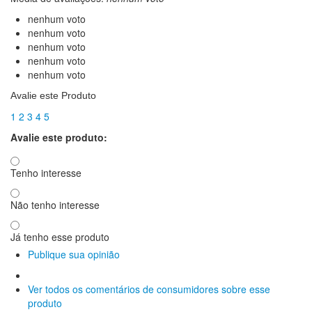
Aro 10
nenhum voto
Aro 12
nenhum voto
Aro 13
nenhum voto
Aro 14
nenhum voto
Aro 16
nenhum voto
Aro 17
Aro 18
Avalie este Produto
Aro 19
1
2
3
4
5
Aro 21
Vestuário
Vestuário
Avalie este produto:
Vestuário
Bonés e Toucas
Tenho interesse
Botas
Calças Street
Camisas
Não tenho interesse
Capas de chuva
Colete Motoboy Refletivo
Já tenho esse produto
Jaquetas
Publique sua opinião
Luvas
Meias
Polaina
Ver todos os comentários de consumidores sobre esse
Pernitos
produto