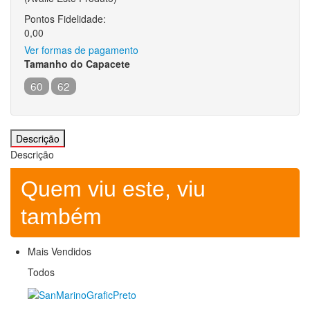
Suportes
Pontos Fidelidade:
Capacetes
Capacetes
0,00
Capacetes
Ver formas de pagamento
Capacetes Bike
Tamanho do Capacete
Capacetes Cross
Capacetes Street
60
62
Intercomunicador
Reparos
Viseiras
Escapamentos
Escapamentos
Descrição
Escapamentos
Descrição
Off Road
On Road
Quem viu este, viu
Protetor de escapamento
Linha Bike
Linha Bike
também
Linha Bike
Acessórios
Bermudas e Calças
Mais Vendidos
Bike
Todos
Bolsa de Hidratação
Camisas
Capacetes