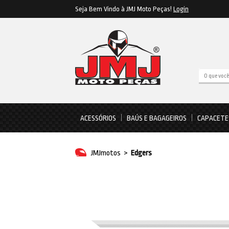
Seja Bem Vindo à JMJ Moto Peças!
Login
ACESSÓRIOS
BAÚS E BAGAGEIROS
CAPACETE
JMJmotos
>
Edgers