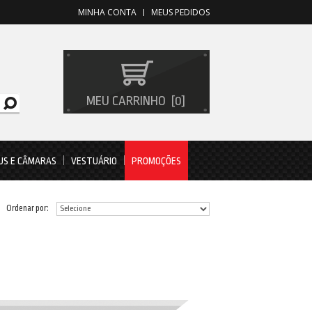
MINHA CONTA
MEUS PEDIDOS
MEU CARRINHO
0
US E CÂMARAS
VESTUÁRIO
PROMOÇÕES
Ordenar por: