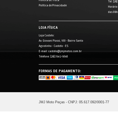
Política de Troca
Tel: [28
Política de Privacidade
Horário
das 08h 
LOJA FÍSICA
Loja Castelo:
Av. Giovani Piassi, 100 - Bairro Santo
Agostinho - Castelo - ES
E-mail: castelo@jmjmotos.com.br
Telefone: [28] 3542-5060
FORMAS DE PAGAMENTO:
JMJ Moto Peças - CNPJ: 05.617.092/0001-77