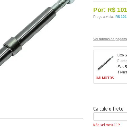
Por:
R$ 101
Preço a vista:
R$ 101
Ver formas de pagam
Eixo 
Diant
Por:
R
à vista
JMJ MOTOS
Calcule o frete
Não sei meu CEP