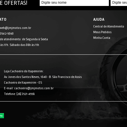
E OFERTAS!
ATO
AJUDA
Central de Atendimento
 web@jmjmotos.com.br
Meus Pedidos
] 3542-5060
Minha Conta
 de atendimento: de Segunda à Sexta
às 17h. Sábado das 08h às 11h
Loja Cachoeiro do Itapemirim:
Av. Jones dos Santos Neves, 1040 - B. São Francisco de Assis
Cachoeiro de Itapemirim - ES
E-mail: cachoeiro@jmjmotos.com.br
Telefone: [28] 3521-4558