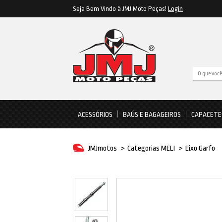
Seja Bem Vindo à JMJ Moto Peças!
Login
ACESSÓRIOS
BAÚS E BAGAGEIROS
CAPACETE
JMJmotos
>
Categorias MELI
>
Eixo Garfo