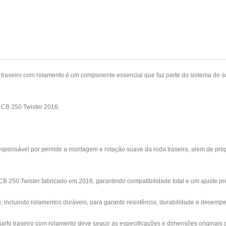
 traseiro com rolamento é um componente essencial que faz parte do sistema de su
 CB 250 Twister 2016:
esponsável por permitir a montagem e rotação suave da roda traseira, além de pro
B 250 Twister fabricado em 2016, garantindo compatibilidade total e um ajuste pr
e, incluindo rolamentos duráveis, para garantir resistência, durabilidade e desemp
o garfo traseiro com rolamento deve seguir as especificações e dimensões origina