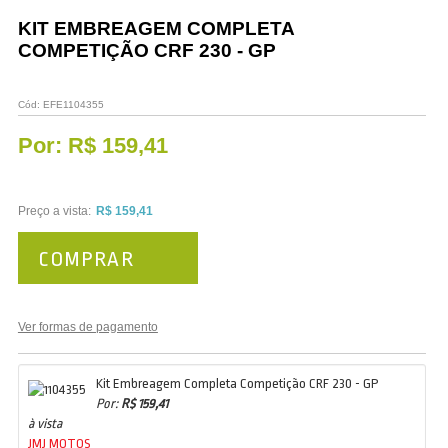
Vestuário
KIT EMBREAGEM COMPLETA
COMPETIÇÃO CRF 230 - GP
Promoções
Cód:
EFE1104355
Por:
R$ 159,41
Preço a vista:
R$ 159,41
COMPRAR
Ver formas de pagamento
Kit Embreagem Completa Competição CRF 230 - GP
Por:
R$ 159,41
à vista
JMJ MOTOS