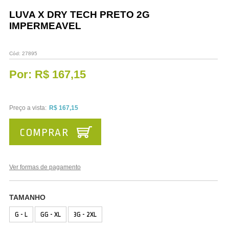
Vestuário
LUVA X DRY TECH PRETO 2G
IMPERMEAVEL
Promoções
Cód:
27895
Por:
R$ 167,15
Preço a vista:
R$ 167,15
COMPRAR
Ver formas de pagamento
TAMANHO
G - L
GG - XL
3G - 2XL