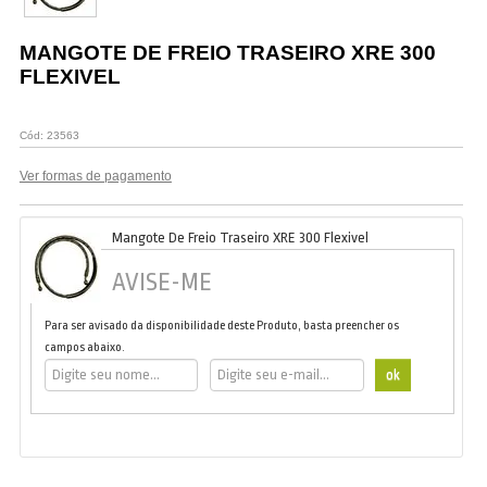
Vestuário
MANGOTE DE FREIO TRASEIRO XRE 300
Promoções
FLEXIVEL
Cód:
23563
Ver formas de pagamento
Mangote De Freio Traseiro XRE 300 Flexivel
AVISE-ME
Para ser avisado da disponibilidade deste Produto, basta preencher os
campos abaixo.