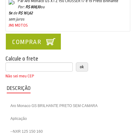
Par Aro Monaco GS XTZ 150 CROSSER 17 e 19 Preto Brilhante
Por:
R$ 808,10
ou
5x
de
R$ 161,62
sem juros
JMJ MOTOS
COMPRAR
Calcule o frete
Não sei meu CEP
DESCRIÇÃO
Aro Monaco GS BRILHANTE PRETO SEM CAMARA
Aplicação
--NXR 125 150 160