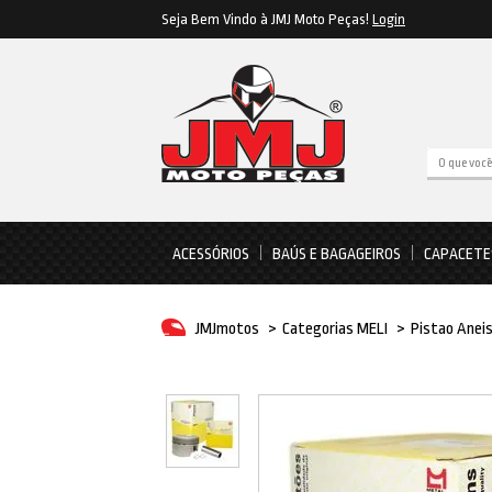
Seja Bem Vindo à JMJ Moto Peças!
Login
ACESSÓRIOS
BAÚS E BAGAGEIROS
CAPACETE
JMJmotos
>
Categorias MELI
>
Pistao Anei