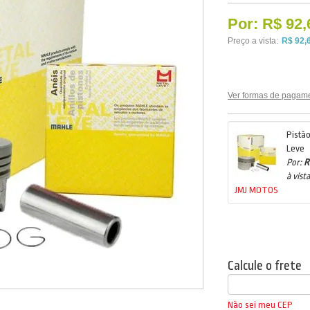
Por:
R$ 92,
Preço a vista:
R$ 92,
Ver formas de pagam
Pistã
Leve
Por:
R
à vista
JMJ MOTOS
Calcule o frete
Não sei meu CEP