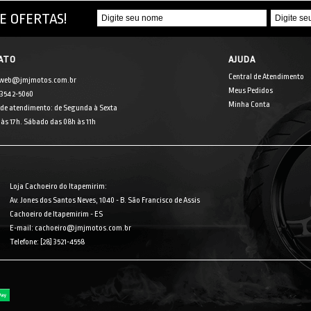
E OFERTAS!
ATO
AJUDA
Central de Atendimento
 web@jmjmotos.com.br
Meus Pedidos
] 3542-5060
Minha Conta
 de atendimento: de Segunda à Sexta
às 17h. Sábado das 08h às 11h
Loja Cachoeiro do Itapemirim:
Av. Jones dos Santos Neves, 1040 - B. São Francisco de Assis
Cachoeiro de Itapemirim - ES
E-mail: cachoeiro@jmjmotos.com.br
Telefone: [28] 3521-4558