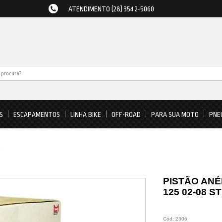
ATENDIMENTO (28) 3542-5060
S
ESCAPAMENTOS
LINHA BIKE
OFF-ROAD
PARA SUA MOTO
PNE
s
PISTÃO ANÉI
125 02-08 S
Cód:
2306