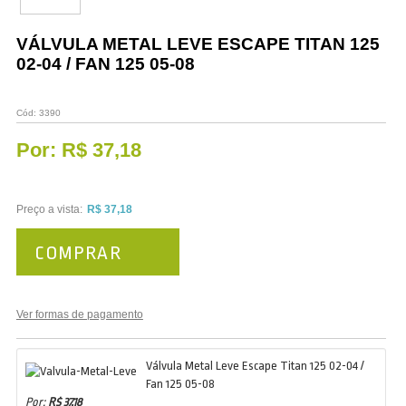
Vestuário
VÁLVULA METAL LEVE ESCAPE TITAN 125
Promoções
02-04 / FAN 125 05-08
Cód:
3390
Por:
R$ 37,18
Preço a vista:
R$ 37,18
COMPRAR
Ver formas de pagamento
Válvula Metal Leve Escape Titan 125 02-04 /
Fan 125 05-08
Por:
R$ 37,18