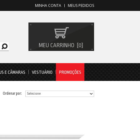
MINHA CONTA
MEUS PEDIDOS
MEU CARRINHO
0
US E CÂMARAS
VESTUÁRIO
PROMOÇÕES
Ordenar por: