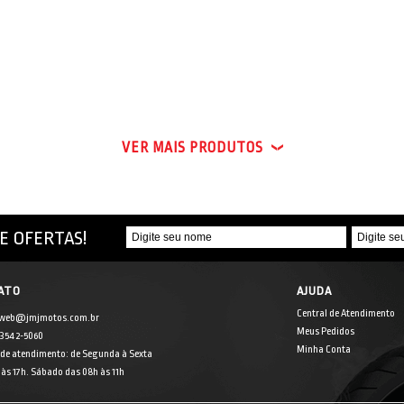
VER MAIS PRODUTOS
E OFERTAS!
ATO
AJUDA
Central de Atendimento
 web@jmjmotos.com.br
Meus Pedidos
] 3542-5060
Minha Conta
 de atendimento: de Segunda à Sexta
às 17h. Sábado das 08h às 11h