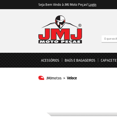
Seja Bem Vindo à JMJ Moto Peças!
Login
ACESSÓRIOS
BAÚS E BAGAGEIROS
CAPACETE
JMJmotos
>
Veloce