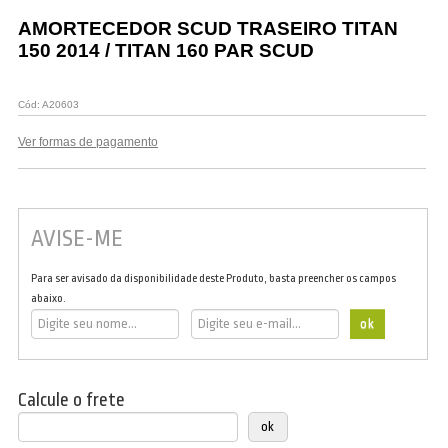
Vestuário
AMORTECEDOR SCUD TRASEIRO TITAN
150 2014 / TITAN 160 PAR SCUD
Promoções
Cód:
A20603
Ver formas de pagamento
AVISE-ME
Para ser avisado da disponibilidade deste Produto, basta preencher os campos
abaixo.
Calcule o frete