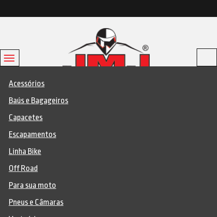
Toggle
navigation
Acessórios
Baús e Bagageiros
Capacetes
Escapamentos
JMJmotos
>
Categorias MELI
>
Rodas
>
Linha Bike
Off Road
Para sua moto
Pneus e Câmaras