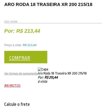
ARO RODA 18 TRASEIRA XR 200 215/18
Cód:
31568
Por:
R$ 213,44
Preço a vista:
R$ 213,44
COMPRAR
COMPRAR
Aro Roda 18 Traseira XR 200 215/18
Ver formas de pagamento
Por:
R$ 213,44
à vista
JMJ MOTOS
Calcule o frete