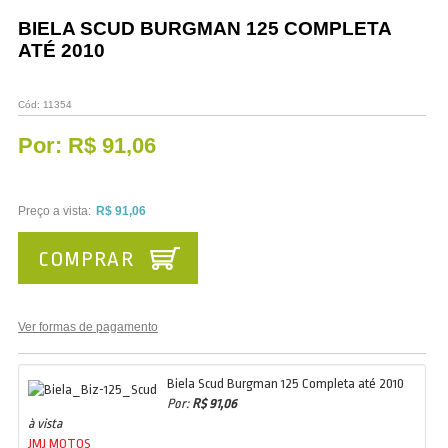
Vestuário
BIELA SCUD BURGMAN 125 COMPLETA
ATÉ 2010
Promoções
Cód:
11354
Por:
R$ 91,06
Preço a vista:
R$ 91,06
COMPRAR
Ver formas de pagamento
Biela Scud Burgman 125 Completa até 2010
Por:
R$ 91,06
à vista
JMJ MOTOS