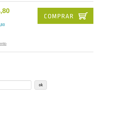
,80
COMPRAR
,80
ento