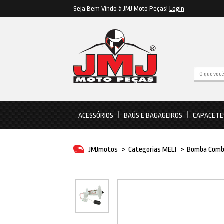
Seja Bem Vindo à JMJ Moto Peças!
Login
ACESSÓRIOS
BAÚS E BAGAGEIROS
CAPACETE
JMJmotos
>
Categorias MELI
>
Bomba Comb