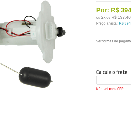
Por:
R$ 394
2
x
R$ 197,40
ou
de
Preço a vista:
R$ 394
Ver formas de pagam
Calcule o frete
Não sei meu CEP