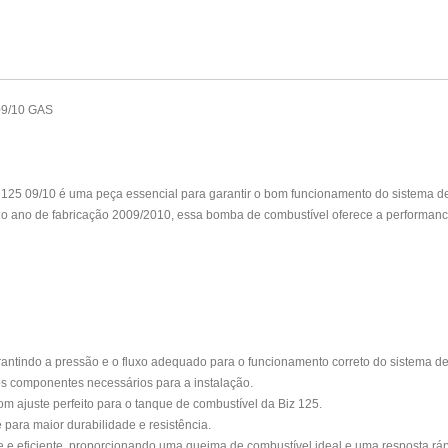
09/10 GAS
125 09/10 é uma peça essencial para garantir o bom funcionamento do sistema de
do ano de fabricação 2009/2010, essa bomba de combustível oferece a performanc
antindo a pressão e o fluxo adequado para o funcionamento correto do sistema de
os componentes necessários para a instalação.
com ajuste perfeito para o tanque de combustível da Biz 125.
 para maior durabilidade e resistência.
 eficiente, proporcionando uma queima de combustível ideal e uma resposta ráp