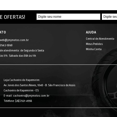
E OFERTAS!
ATO
AJUDA
Central de Atendimento
 web@jmjmotos.com.br
Meus Pedidos
] 3542-5060
Minha Conta
 de atendimento: de Segunda à Sexta
às 17h. Sábado das 08h às 11h
Loja Cachoeiro do Itapemirim:
Av. Jones dos Santos Neves, 1040 - B. São Francisco de Assis
Cachoeiro de Itapemirim - ES
E-mail: cachoeiro@jmjmotos.com.br
Telefone: [28] 3521-4558