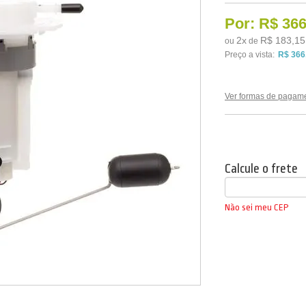
Por:
R$ 366
2
x
R$ 183,15
ou
de
Preço a vista:
R$ 366
Ver formas de pagam
Calcule o frete
Não sei meu CEP