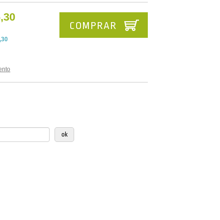
,30
COMPRAR
,30
ento