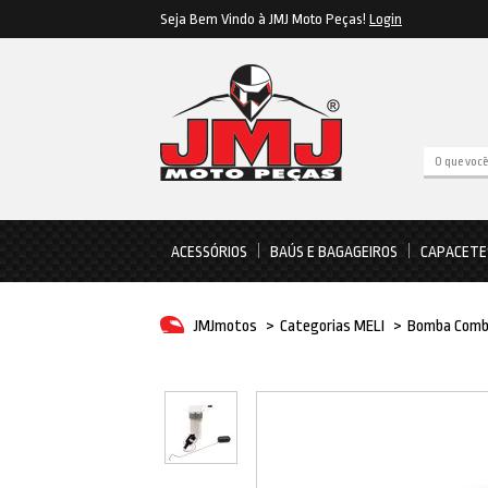
Seja Bem Vindo à JMJ Moto Peças!
Login
ACESSÓRIOS
BAÚS E BAGAGEIROS
CAPACETE
JMJmotos
>
Categorias MELI
>
Bomba Comb