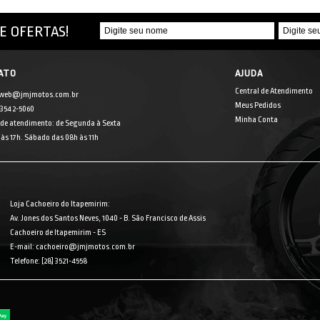
E OFERTAS!
ATO
AJUDA
Central de Atendimento
 web@jmjmotos.com.br
Meus Pedidos
] 3542-5060
Minha Conta
 de atendimento: de Segunda à Sexta
às 17h. Sábado das 08h às 11h
Loja Cachoeiro do Itapemirim:
Av. Jones dos Santos Neves, 1040 - B. São Francisco de Assis
Cachoeiro de Itapemirim - ES
E-mail: cachoeiro@jmjmotos.com.br
Telefone: [28] 3521-4558