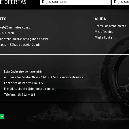
E OFERTAS!
ATO
AJUDA
Central de Atendimento
 web@jmjmotos.com.br
Meus Pedidos
] 3542-5060
Minha Conta
 de atendimento: de Segunda à Sexta
às 17h. Sábado das 08h às 11h
Loja Cachoeiro do Itapemirim:
Av. Jones dos Santos Neves, 1040 - B. São Francisco de Assis
Cachoeiro de Itapemirim - ES
E-mail: cachoeiro@jmjmotos.com.br
Telefone: [28] 3521-4558