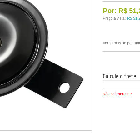
Por:
R$ 51,
Preço a vista:
R$ 51,
Ver formas de pagam
Calcule o frete
Não sei meu CEP