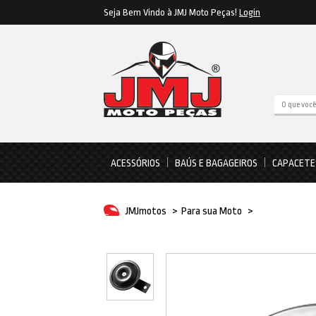
Seja Bem Vindo à JMJ Moto Peças!
Login
ACESSÓRIOS
BAÚS E BAGAGEIROS
CAPACETE
JMJmotos
>
Para sua Moto
>