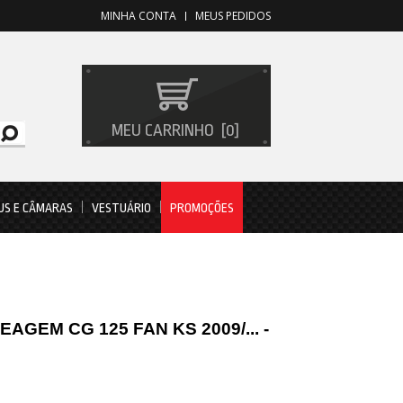
MINHA CONTA
MEUS PEDIDOS
MEU CARRINHO
0
US E CÂMARAS
VESTUÁRIO
PROMOÇÕES
GEM CG 125 FAN KS 2009/... -