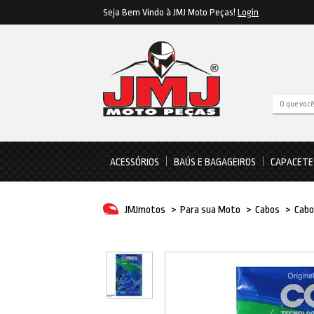
Seja Bem Vindo à JMJ Moto Peças!
Login
ACESSÓRIOS
BAÚS E BAGAGEIROS
CAPACETE
JMJmotos
>
Para sua Moto
>
Cabos
>
Cabo