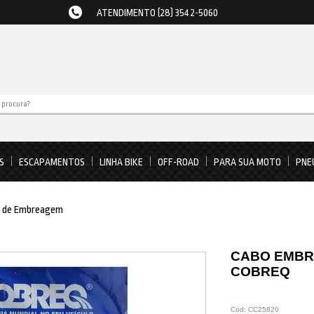
ATENDIMENTO (28) 3542-5060
S
ESCAPAMENTOS
LINHA BIKE
OFF-ROAD
PARA SUA MOTO
PNE
 de Embreagem
CABO EMBREA
COBREQ
Cód:
CC25820