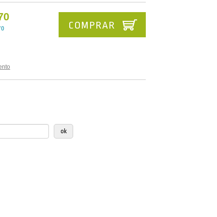
70
COMPRAR
70
ento