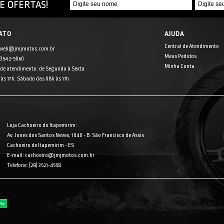
E OFERTAS!
ATO
AJUDA
Central de Atendimento
 web@jmjmotos.com.br
Meus Pedidos
] 3542-5060
Minha Conta
 de atendimento: de Segunda à Sexta
às 17h. Sábado das 08h às 11h
Loja Cachoeiro do Itapemirim:
Av. Jones dos Santos Neves, 1040 - B. São Francisco de Assis
Cachoeiro de Itapemirim - ES
E-mail: cachoeiro@jmjmotos.com.br
Telefone: [28] 3521-4558