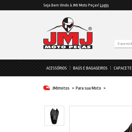
Seja Bem Vindo à JMJ Moto Peças!
Login
ACESSÓRIOS
BAÚS E BAGAGEIROS
CAPACETE
JMJmotos
>
Para sua Moto
>