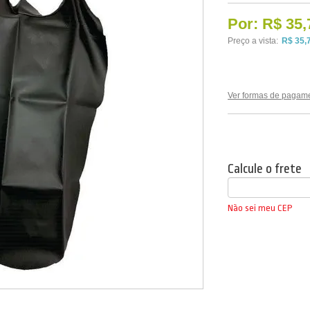
Por:
R$ 35,
Preço a vista:
R$ 35,
Ver formas de pagam
Calcule o frete
Não sei meu CEP