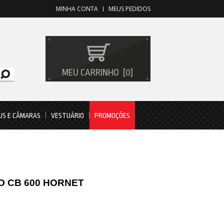
MINHA CONTA
MEUS PEDIDOS
MEU CARRINHO
0
US E CÂMARAS
VESTUÁRIO
PROMOÇÕES
O CB 600 HORNET