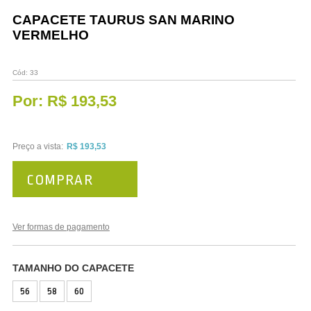
Vestuário
CAPACETE TAURUS SAN MARINO
VERMELHO
Promoções
Cód:
33
Por:
R$ 193,53
Preço a vista:
R$ 193,53
COMPRAR
Ver formas de pagamento
TAMANHO DO CAPACETE
56
58
60