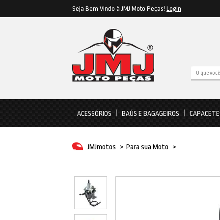
Seja Bem Vindo à JMJ Moto Peças!
Login
ACESSÓRIOS
BAÚS E BAGAGEIROS
CAPACETE
JMJmotos
>
Para sua Moto
>