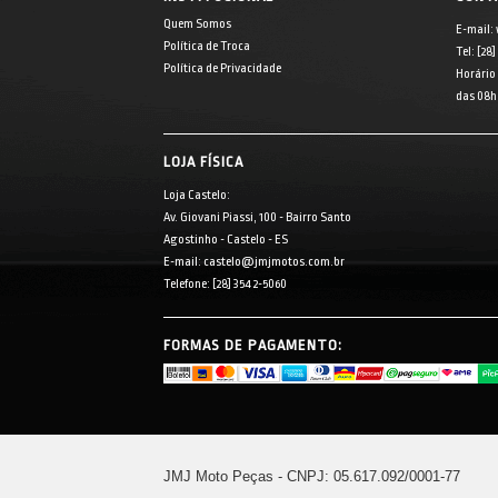
Quem Somos
E-mail:
Política de Troca
Tel: [28
Política de Privacidade
Horário
das 08h 
LOJA FÍSICA
Loja Castelo:
Av. Giovani Piassi, 100 - Bairro Santo
Agostinho - Castelo - ES
E-mail: castelo@jmjmotos.com.br
Telefone: [28] 3542-5060
FORMAS DE PAGAMENTO:
JMJ Moto Peças - CNPJ: 05.617.092/0001-77