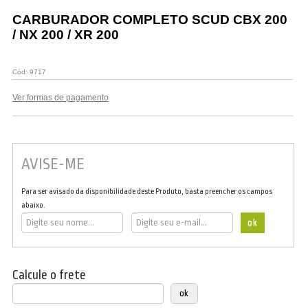
Vestuário
CARBURADOR COMPLETO SCUD CBX 200
/ NX 200 / XR 200
Promoções
Cód:
9717
Ver formas de pagamento
AVISE-ME
Para ser avisado da disponibilidade deste Produto, basta preencher os campos
abaixo.
Calcule o frete