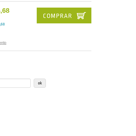
,68
COMPRAR
,68
ento