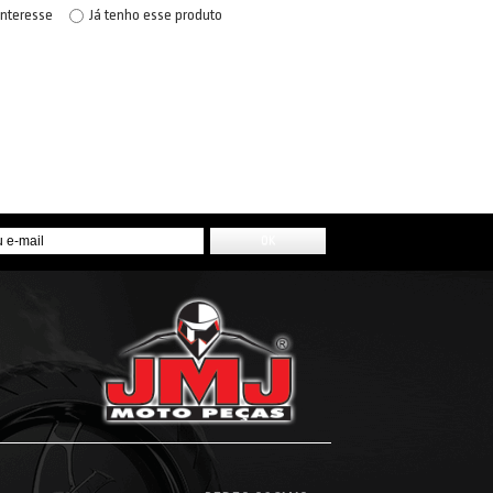
interesse
Já tenho esse produto