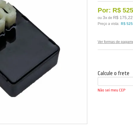
Por:
R$ 525
3
x
R$ 175,22
ou
de
Preço a vista:
R$ 525
Ver formas de pagam
Calcule o frete
Não sei meu CEP