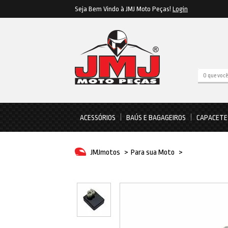
Seja Bem Vindo à JMJ Moto Peças!
Login
ACESSÓRIOS
BAÚS E BAGAGEIROS
CAPACETE
JMJmotos
>
Para sua Moto
>