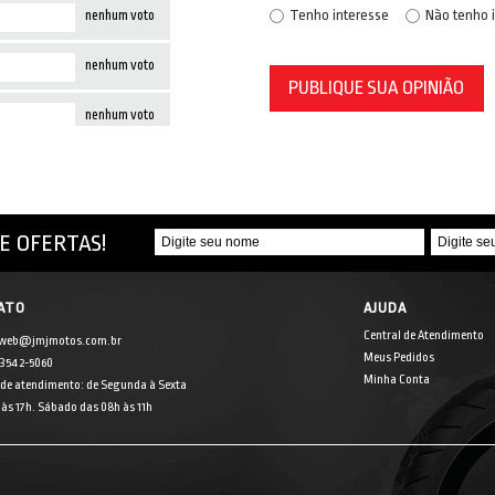
Tenho interesse
Não tenho 
nenhum voto
nenhum voto
PUBLIQUE SUA OPINIÃO
nenhum voto
E OFERTAS!
ATO
AJUDA
Central de Atendimento
 web@jmjmotos.com.br
Meus Pedidos
] 3542-5060
Minha Conta
 de atendimento: de Segunda à Sexta
às 17h. Sábado das 08h às 11h