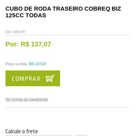
Vestuário
CUBO DE RODA TRASEIRO COBREQ BIZ
125CC TODAS
Promoções
Cód:
C011757
Por:
R$ 137,07
Preço a vista:
R$ 137,07
COMPRAR
Ver formas de pagamento
Calcule o frete