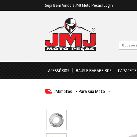
Seja Bem Vindo à JMJ Moto Peças!
Login
ACESSÓRIOS
BAÚS E BAGAGEIROS
CAPACETE
JMJmotos
>
Para sua Moto
>