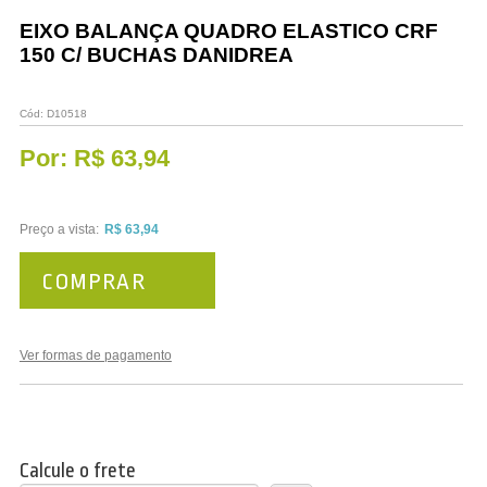
Vestuário
EIXO BALANÇA QUADRO ELASTICO CRF
150 C/ BUCHAS DANIDREA
Promoções
Cód:
D10518
Por:
R$ 63,94
Preço a vista:
R$ 63,94
COMPRAR
Ver formas de pagamento
Calcule o frete