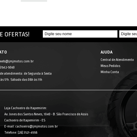
E OFERTAS!
ATO
AJUDA
Central de Atendimento
 web@jmjmotos.com.br
Meus Pedidos
] 3542-5060
Minha Conta
 de atendimento: de Segunda à Sexta
às 17h. Sábado das 08h às 11h
Loja Cachoeiro do Itapemirim:
Av. Jones dos Santos Neves, 1040 - B. São Francisco de Assis
Cachoeiro de Itapemirim - ES
E-mail: cachoeiro@jmjmotos.com.br
Telefone: [28] 3521-4558