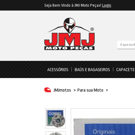
Seja Bem Vindo à JMJ Moto Peças!
Login
ACESSÓRIOS
BAÚS E BAGAGEIROS
CAPACETE
JMJmotos
>
Para sua Moto
>