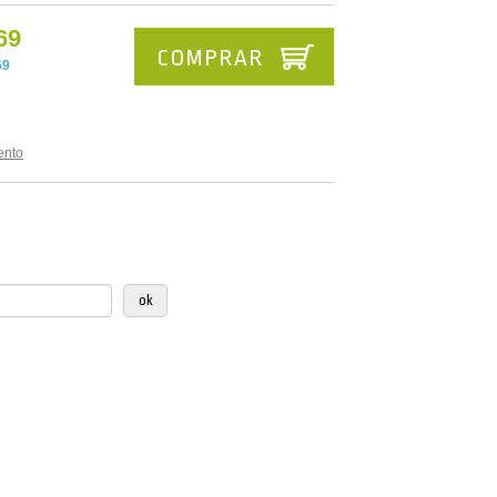
69
COMPRAR
69
ento