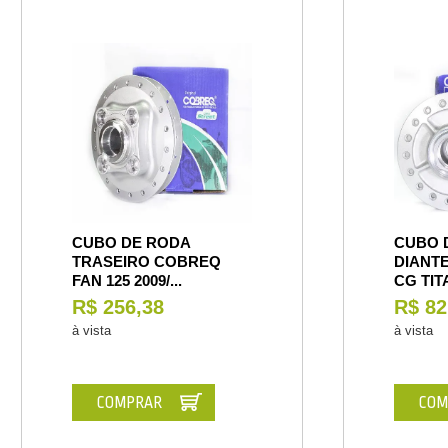
CUBO DE RODA
CUBO 
TRASEIRO COBREQ
DIANT
FAN 125 2009/...
CG TIT
R$ 256,38
R$ 82
à vista
à vista
COMPRAR
COM