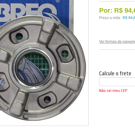
Por:
R$ 94,
Preço a vista:
R$ 94,
Ver formas de pagam
Calcule o frete
Não sei meu CEP