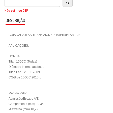
Não sei meu CEP
DESCRIÇÃO
GUIA VALVULAS TITAN/FAN/NXR 150/160/ FAN 125
APLICAÇÕES:
HONDA
Titan 150CC (Todas)
Diâmetro interno acabado
Titan Fan 125CC 2009 ....
CG/Bros 160CC 2015...
Medida Valor
Admissão/Escape A/E
Comprimento (mm) 39,35
Ø externo (mm) 10,29