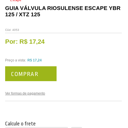
Vestuário
GUIA VÁLVULA RIOSULENSE ESCAPE YBR
125 / XTZ 125
Promoções
Cód:
4053
Por:
R$ 17,24
Preço a vista:
R$ 17,24
COMPRAR
Ver formas de pagamento
Calcule o frete