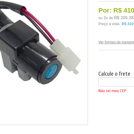
Por:
R$ 410
2
x
R$ 205,38
ou
de
Preço a vista:
R$ 410
Ver formas de pagam
Calcule o frete
Não sei meu CEP