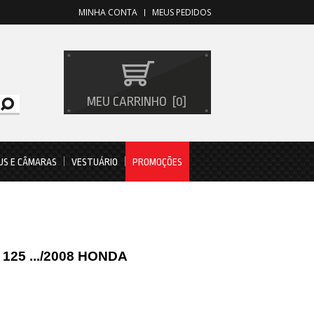
MINHA CONTA
MEUS PEDIDOS
MEU CARRINHO
0
US E CÂMARAS
VESTUÁRIO
PROMOÇÕES
 125 .../2008 HONDA