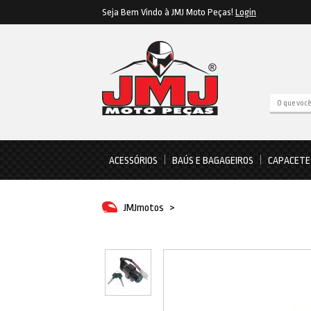
Seja Bem Vindo à JMJ Moto Peças!
Login
ACESSÓRIOS
BAÚS E BAGAGEIROS
CAPACETE
JMJmotos
>