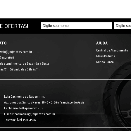
E OFERTAS!
ATO
AJUDA
Central de Atendimento
 web@jmjmotos.com.br
Meus Pedidos
] 3542-5060
Minha Conta
 de atendimento: de Segunda à Sexta
às 17h. Sábado das 08h às 11h
Loja Cachoeiro do Itapemirim:
Av. Jones dos Santos Neves, 1040 - B. São Francisco de Assis
Cachoeiro de Itapemirim - ES
E-mail: cachoeiro@jmjmotos.com.br
Telefone: [28] 3521-4558