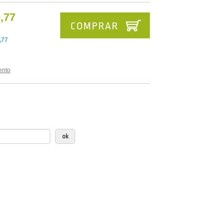
,77
COMPRAR
,77
ento