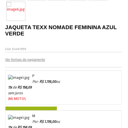
Vestuário
Promoções
JAQUETA TEXX NOMADE FEMININA AZUL
VERDE
Cód:
E1447855
Ver formas de pagamento
P
Por:
R$ 1.739,00
ou
11x
de
R$ 158,09
sem juros
JMJ MOTOS
COMPRAR
M
Por:
R$ 1.739,00
ou
11x
de
R$ 158,09