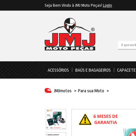
Seja Bem Vindo à JMJ Moto Peças!
Login
ACESSÓRIOS
BAÚS E BAGAGEIROS
CAPACETE
JMJmotos
>
Para sua Moto
>