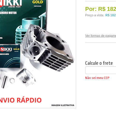
Por:
R$ 182
Preço a vista:
R$ 182
Ver formas de pagam
Calcule o frete
Não sei meu CEP