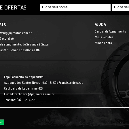
E OFERTAS!
ATO
AJUDA
Central de Atendimento
 web@jmjmotos.com.br
Meus Pedidos
] 3542-5060
Minha Conta
 de atendimento: de Segunda à Sexta
às 17h. Sábado das 08h às 11h
Loja Cachoeiro do Itapemirim:
Av. Jones dos Santos Neves, 1040 - B. São Francisco de Assis
Cachoeiro de Itapemirim - ES
E-mail: cachoeiro@jmjmotos.com.br
Telefone: [28] 3521-4558