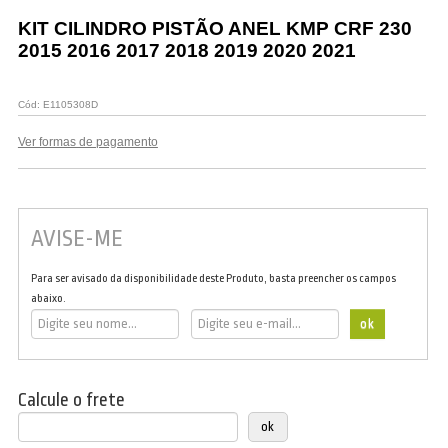
Vestuário
KIT CILINDRO PISTÃO ANEL KMP CRF 230
2015 2016 2017 2018 2019 2020 2021
Promoções
Cód:
E1105308D
Ver formas de pagamento
AVISE-ME
Para ser avisado da disponibilidade deste Produto, basta preencher os campos
abaixo.
Calcule o frete