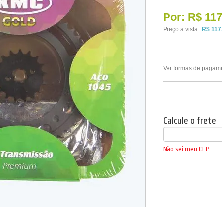
Por:
R$ 117
Preço a vista:
R$ 117
Ver formas de pagam
Calcule o frete
Não sei meu CEP