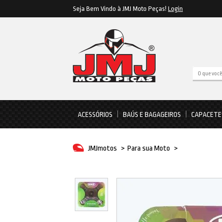
Seja Bem Vindo à JMJ Moto Peças!
Login
ACESSÓRIOS
BAÚS E BAGAGEIROS
CAPACETE
JMJmotos
>
Para sua Moto
>