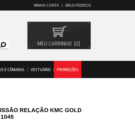
MINHA CONTA
MEUS PEDIDOS
MEU CARRINHO
0
US E CÂMARAS
VESTUÁRIO
PROMOÇÕES
MISSÃO RELAÇÃO KMC GOLD
 1045