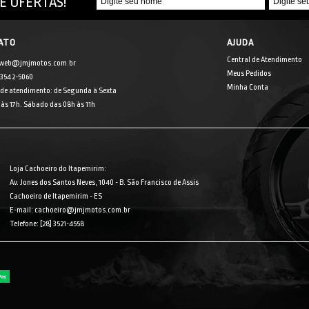
E OFERTAS!
ATO
AJUDA
Central de Atendimento
 web@jmjmotos.com.br
Meus Pedidos
] 3542-5060
Minha Conta
 de atendimento: de Segunda à Sexta
às 17h. Sábado das 08h às 11h
Loja Cachoeiro do Itapemirim:
Av. Jones dos Santos Neves, 1040 - B. São Francisco de Assis
Cachoeiro de Itapemirim - ES
E-mail: cachoeiro@jmjmotos.com.br
Telefone: [28] 3521-4558