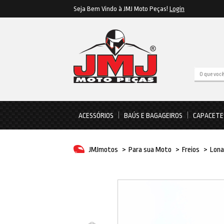
Seja Bem Vindo à JMJ Moto Peças!
Login
ACESSÓRIOS
BAÚS E BAGAGEIROS
CAPACETE
JMJmotos
>
Para sua Moto
>
Freios
>
Lona