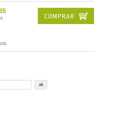
85
COMPRAR
85
ento