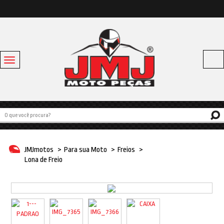
Toggle
navigation
Acessórios
Baús e Bagageiros
Capacetes
Escapamentos
JMJmotos
>
Para sua Moto
>
Freios
>
Linha Bike
Lona de Freio
Off Road
Para sua moto
Pneus e Câmaras