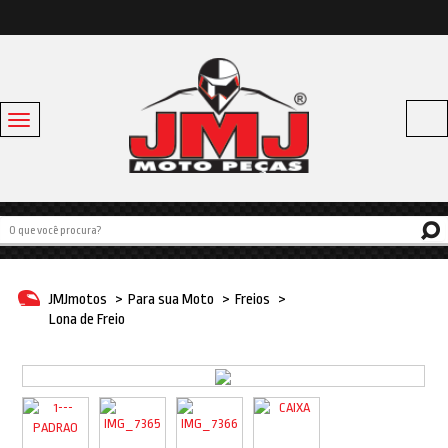
Toggle
navigation
Acessórios
Baús e Bagageiros
Capacetes
Escapamentos
JMJmotos
>
Para sua Moto
>
Freios
>
Linha Bike
Lona de Freio
Off Road
Para sua moto
Pneus e Câmaras