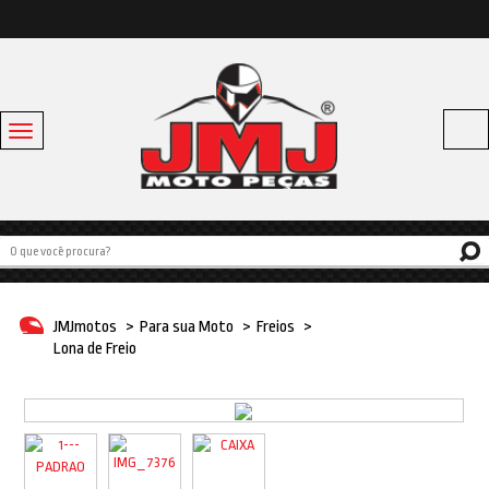
Toggle
navigation
Acessórios
Baús e Bagageiros
Capacetes
Escapamentos
JMJmotos
>
Para sua Moto
>
Freios
>
Linha Bike
Lona de Freio
Off Road
Para sua moto
Pneus e Câmaras