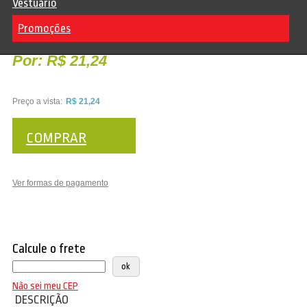
Vestuário
Promoções
Cód:
CHH1263
Por:
R$ 21,24
Preço a vista:
R$ 21,24
COMPRAR
Ver formas de pagamento
Calcule o frete
Não sei meu CEP
DESCRIÇÃO