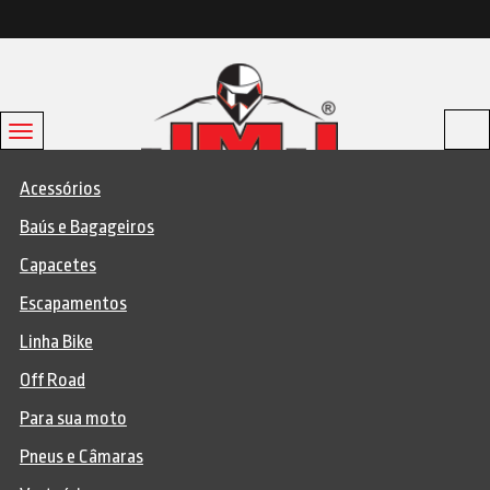
Toggle
navigation
Acessórios
Baús e Bagageiros
Capacetes
Escapamentos
JMJmotos
>
Para sua Moto
>
Freios
>
Lona de Freio
>
Linha Bike
Off Road
Para sua moto
Pneus e Câmaras
LONA PATIM FREIO DIANTEIRO XL 185
1980 A 1999 COBREQ