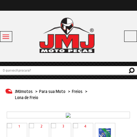
Toggle
navigation
Acessórios
Baús e Bagageiros
Capacetes
Escapamentos
JMJmotos
>
Para sua Moto
>
Freios
>
Linha Bike
Lona de Freio
Off Road
Para sua moto
Pneus e Câmaras